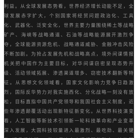
利益。从全球发展态势看，世界经济增长动能不足，全
球发展赤字扩大，个别国家将经贸问题政治化、工具
化、武器化、泛安全化，世界主要力量围绕稀土等战略
矿产、海峡等战略通道、石油等战略能源展开激烈争
夺，全球能源资源危机、战略通道威胁、金融冲击风险
不断加剧。为抢占发展先机和战略高点，境外间谍情报
机关把中国作为主要目标，对华间谍窃密呈现态势升
级、活动领域拓展、渗透渠道增多、窃密技术翻新等特
征。从思想文化领域看，国家文化影响力竞争日趋激
烈，国际反华势力对我实施西化、分化战略一刻没有放
松，目标直指中国共产党领导和我国社会主义制度，近
些年渗透颠覆活动出现新特征新变化。从世界科技演变
看，人工智能等新技术引领新一轮科技革命和产业变革
深入发展，大国科技较量进入最激烈、最吃劲、最关键