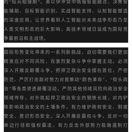
的“短兵相接期”。美以伊冲突中情报智能融合、决策智
能辅助、目标智能识别、实战智能支持、认知智能塑造
的深度应用，让世界看到人工智能对未来战争形态乃至
人类文明形态的巨大影响，高技术领域日益成为国际竞
争最前沿和主战场。
国际形势变化带来的一系列新挑战，迫切需要我们更加
精准应对不同风险，在激烈复杂斗争中掌握主动。必须
深入开展反颠覆斗争，把捍卫政治安全摆在首位，严密
防范、严厉打击敌对势力对我策动“颜色革命”、“街头政
治”等各类渗透颠覆活动，严防其他领域风险向政治安全
领域传导，对外筑起捍卫政治安全的钢铁长城，对内铲
除影响政治安全的土壤条件，有力维护政权安全、制度
安全、意识形态安全。深入开展反霸权斗争，反对一切
单边行径和强权霸凌，有力反击外部势力极端遏制打