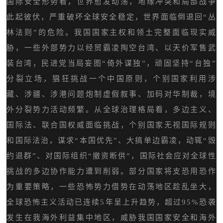
国际安全形势看，世界愈发动荡，地缘冲突和局部战争
此起彼伏，严重破坏全球安全稳定，世界面临倒退回“丛
林法则”的危险。我国国家主权和领土完整面临现实威
胁，一些外部势力以经贸霸凌掏空台湾、以天价军售武
装台湾，民进党当局妄图“倚外谋独”，顽固坚持“台独”
分裂立场，猖狂挑战一个中国原则，个别国家利用涉
藏、涉疆、涉港问题炮制虚假叙事、加码对华制裁，境
外分裂势力活动频繁。从全球治理格局看，多边主义、
国际法、联合国权威面临挑战，个别国家无视国际规则
和国际法治，谋求“本国优先”、大搞单边霸凌，动辄“毁
约退群”、对国际组织“撤资断供”，国际社会应对全球性
挑战的多边协作能力遭到削弱。部分国家将支恐用恐作
为重要策略，一些恐怖势力借势在动荡地区趁乱坐大，
全球恐怖主义活动已连续5年呈上升趋势，超过95%恐袭
发生在我海外利益集中地区，威胁我国国家安全和海外