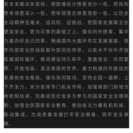
安全发展这条底线，把困难估计得更充分一些，把风险
思考得更深入一些，把举措落实得更周密一些，以历史
主动精神克难关、战风险、迎挑战，把国家发展建立在
更加安全、更为可靠的基础之上。强化内外统筹，集中
力量办好自己的事，畅通国内大循环夯实发展根基，筑
牢内部安全防线抵御外部风险传导，以高水平对外开放
拓展国际循环，推动建设持久和平、普遍安全、共同繁
荣、开放包容、清洁美丽的世界，着力构建内外联动的
发展和安全格局。强化协同联动，坚持全国一盘棋、上
下齐发力，充分发挥专门机关作用，加强跨部门跨地方
跨机制协调，完善动员社会多方参与的国家安全治理机
制，加强全民国家安全教育，推动各方力量有机衔接、
联动集成，为高质量发展打牢安全根基、筑牢安全屏
障。