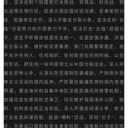
压，坚决反制个别国家打关税战、贸易战、科技战、舆
论战等无理行径，促进大国加强对话沟通、妥善管控分
歧、拓展务实合作。深入开展反分裂斗争，坚决反对“台
独”分裂势力和外部势力干涉，依法打击“台独”顽固分
子，坚定不移推进祖国完全统一，全面加强涉藏、涉疆
反分裂斗争，维护和促进香港、澳门长期繁荣稳定，绝
不允许任何人、任何组织、任何政党在任何时候、以任
何形式、把任何一块中国领土从中国分裂出去。深入开
展反恐怖斗争，从源头防范遏制恐袭威胁，严防境外恐
怖主义活动向境内延伸，严防暴恐极端思想向境内渗透
倒灌，健全海外利益集中地区涉我恐袭风险预警机制，
加强应急处置和防范保卫，切实维护我国海外公民、组
织、机构安全和正当权益。深入开展反间谍斗争，依法
打击各类间谍窃密、投敌“喂料”活动，深挖“钉子”、内
奸，完善出口管制和安全审查机制，加强新兴领域风险