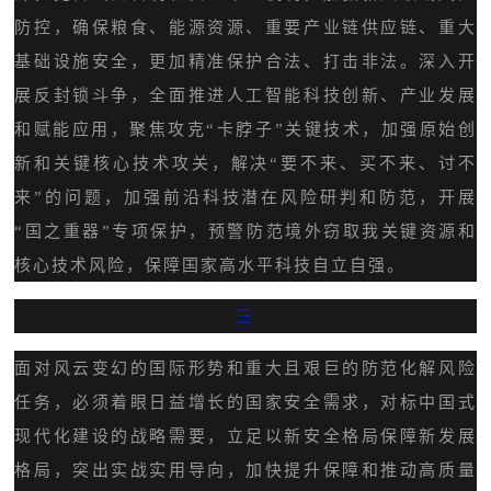
防控，确保粮食、能源资源、重要产业链供应链、重大
基础设施安全，更加精准保护合法、打击非法。深入开
展反封锁斗争，全面推进人工智能科技创新、产业发展
和赋能应用，聚焦攻克“卡脖子”关键技术，加强原始创
新和关键核心技术攻关，解决“要不来、买不来、讨不
来”的问题，加强前沿科技潜在风险研判和防范，开展
“国之重器”专项保护，预警防范境外窃取我关键资源和
核心技术风险，保障国家高水平科技自立自强。
三
面对风云变幻的国际形势和重大且艰巨的防范化解风险
任务，必须着眼日益增长的国家安全需求，对标中国式
现代化建设的战略需要，立足以新安全格局保障新发展
格局，突出实战实用导向，加快提升保障和推动高质量