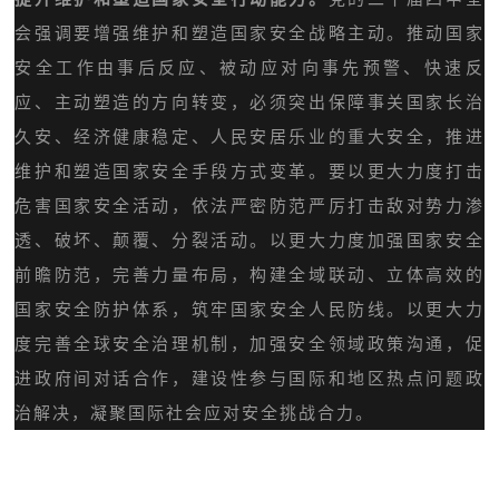
会强调要增强维护和塑造国家安全战略主动。推动国家
安全工作由事后反应、被动应对向事先预警、快速反
应、主动塑造的方向转变，必须突出保障事关国家长治
久安、经济健康稳定、人民安居乐业的重大安全，推进
维护和塑造国家安全手段方式变革。要以更大力度打击
危害国家安全活动，依法严密防范严厉打击敌对势力渗
透、破坏、颠覆、分裂活动。以更大力度加强国家安全
前瞻防范，完善力量布局，构建全域联动、立体高效的
国家安全防护体系，筑牢国家安全人民防线。以更大力
度完善全球安全治理机制，加强安全领域政策沟通，促
进政府间对话合作，建设性参与国际
和地区热点问题政
治解决，凝聚国际社会应对安全挑战合力。