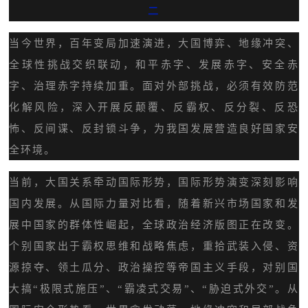
二
当今世界，百年变局加速演进，大国博弈、地缘冲突、
全球性挑战交织联动，和平赤字、发展赤字、安全赤
字、治理赤字持续加重。面对外部挑战，必须有效防范
化解风险，深入开展反颠覆、反霸权、反分裂、反恐
怖、反间谍、反封锁斗争，为我国发展营造良好国家安
全环境。
当前，大国关系牵动国际形势，国际形势演变深刻影响
国内发展。从国际力量对比看，随着新兴市场国家和发
展中国家的群体性崛起，全球政治经济版图正在改变。
个别国家出于霸权思维和战略焦虑，重拾武装入侵、资
源掠夺、领土瓜分、政治操控等帝国主义手段，对别国
大搞“极限式施压”、“霸凌式交易”、“胁迫式外交”。从