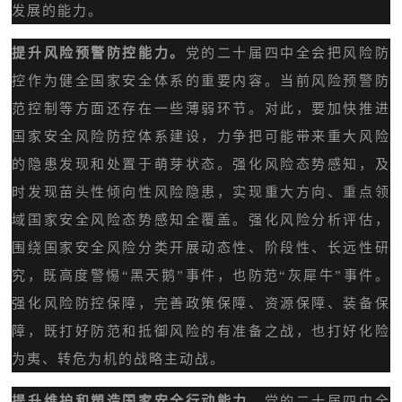
发展的能力。
提升风险预警防控能力。
党的二十届四中全会把风险防
控作为健全国家安全体系的重要内容。当前风险预警防
范控制等方面还存在一些薄弱环节。对此，要加快推进
国家安全风险防控体系建设，力争把可能带来重大风险
的隐患发现和处置于萌芽状态。强化风险态势感知，及
时发现苗头性倾向性风险隐患，实现重大方向、重点领
域国家安全风险态势感知全覆盖。强化风险分析评估，
围绕国家安全风险分类开展动态性、阶段性、长远性研
究，既高度警惕“黑天鹅”事件，也防范“灰犀牛”事件。
强化风险防控保障，完善政策保障、资源保障、装备保
障，既打好防范和抵御风险的有准备之战，也打好化险
为夷、转危为机的战略主动战。
提升维护和塑造国家安全行动能力。
党的二十届四中全