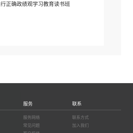
践行正确政绩观学习教育读书班
服务
联系
服务网络
联系方式
常见问题
加入我们