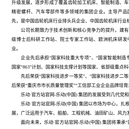
升级发展，逐步形成了覆盖齿轮加工机床、智能制造、车
精密螺杆、汽车零部件等多领域的集团企业。主导产品
先，是中国齿轮机床行业排头兵企业、中国齿轮机床行业
公司长期致力于技术创新和核心竞争力的提升，建有
级博士后科研工作站、院士专家工作站、欧洲机床研发
业。
企业先后承担“国家科技重大专项”、“国家智能制造
国家“863”计划、国家科技支撑计划等国家、省部级重点科
先后荣获“国家科技进步一等奖”、“国家科技进步二等
后荣获“重庆市市长质量管理奖”“工信部工业企业品牌培育示
乐动·官方站官网-乐动(中国) 集团的发展受到几
乐动·官方站官网-乐动(中国) 集团以市场为中心
展，广泛运用于汽车、船舶、工程机械、油田矿山、风力
面向未来，乐动·官方站官网-乐动(中国) 集团将秉