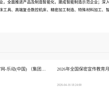
业，全面推进产品及制造智能化，建成智能制造示范企业；深
床工具、高端复合数控机床、精密加工制造、特殊材料加工、
-乐动(中国) （集团）
2026年全国保密宣传教
2026-04-16 18:24:00