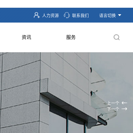
人力资源
联系我们
语言切换
资讯
服务
上一个
下一个