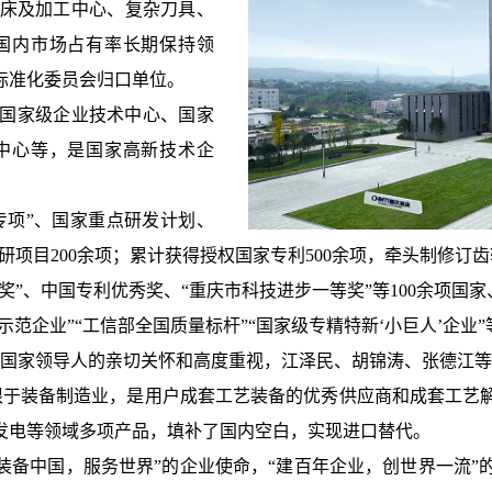
床及加工中心、复杂刀具、
国内市场占有率长期保持领
标准化委员会归口单位。
国家级企业技术中心、国家
中心等，是国家高新技术企
专项”、国家重点研发计划、
研项目200余项；累计获得授权国家专利500余项，牵头制修订
奖”、中国专利优秀奖、“重庆市科技进步一等奖”等100余项国家
范企业”“工信部全国质量标杆”“国家级专精特新‘小巨人’企业
代党和国家领导人的亲切关怀和高度重视，江泽民、胡锦涛、张德江
，扎根于装备制造业，是用户成套工艺装备的优秀供应商和成套工
发电等领域多项产品，填补了国内空白，实现进口替代。
承“装备中国，服务世界”的企业使命，“建百年企业，创世界一