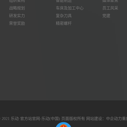
组织架构
智能制造
媒体聚焦
战略规划
车床及加工中心
员工风采
研发实力
复杂刀具
党建
荣誉奖励
精密螺杆
©️ 2021 乐动·官方站官网-乐动(中国) 页面版权所有 网站建设：中企动力重